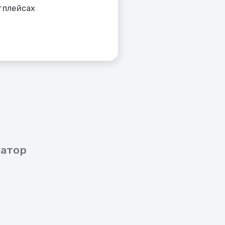
тплейсах
гатор